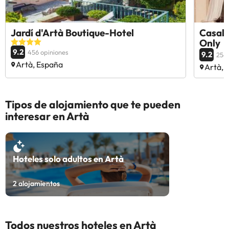
Jardí d'Artà Boutique-Hotel
Casal 
Only
9.2
456 opiniones
9.2
256 
Artà, España
Artà, 
Tipos de alojamiento que te pueden
interesar en Artà
Hoteles solo adultos en Artà
2
alojamientos
Todos nuestros hoteles en Artà