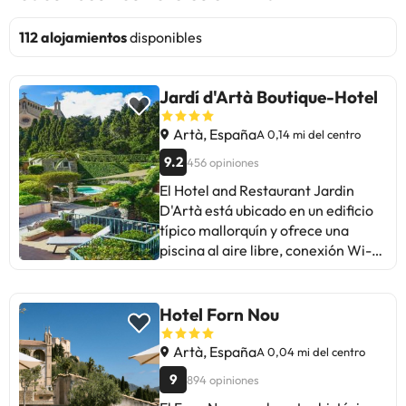
112 alojamientos
disponibles
Jardí d'Artà Boutique-Hotel
Artà, España
A 0,14 mi del centro
9.2
456 opiniones
El Hotel and Restaurant Jardin
D'Artà está ubicado en un edificio
típico mallorquín y ofrece una
piscina al aire libre, conexión Wi-Fi
gratuita y un restaurante. También
cuenta con un jardín y un centro de
fitness. Las habitaciones y suites
Hotel Forn Nou
presentan un estilo clásico y
disponen de aire acondicionado,
Artà, España
A 0,04 mi del centro
soporte para iPod y TV de pantalla
9
894 opiniones
plana con canales vía satélite.