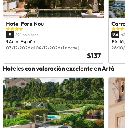
Hotel Forn Nou
Carros
9
9.6
894 opiniones
420
Artà, España
Artà, 
03/12/2026 al 04/12/2026 (1 noche)
26/10/2
$137
Hoteles con valoración excelente en Artà