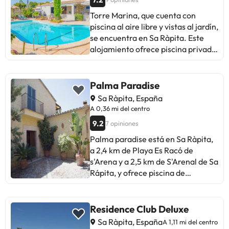
Torre Marina, que cuenta con
piscina al aire libre y vistas al jardín,
se encuentra en Sa Ràpita. Este
alojamiento ofrece piscina privada,
wifi gratis y parking privado gratis.
La villa cuenta con 3 dormitorios, 1
baño, ropa de cama, toallas, TV con
Palma Paradise
canales vía satélite, zona de
Sa Ràpita, España
comedor, cocina totalmente
A 0,36 mi del centro
equipada y terraza con vistas a la
9.2
7 opiniones
piscina. S'Arenal de Sa Rápita está
a 2,4 km del alojamiento, y Club
Palma paradise está en Sa Ràpita,
Náutico de Palma está a 47 km. El
a 2,4 km de Playa Es Racó de
aeropuerto (Aeropuerto de Palma
s'Arena y a 2,5 km de S'Arenal de Sa
de Mallorca - Son Sant Joan) está a
Rápita, y ofrece piscina de
43 km.Please note that late check-
temporada al aire libre y aire
in after 00:00 carries an extra
acondicionado. Esta villa tiene
charge of EUR 50. This property
piscina privada, jardín, zona de
Residence Club Deluxe
will not accommodate hen, stag or
barbacoa, wifi gratis y parking
Sa Ràpita, España
A 1,11 mi del centro