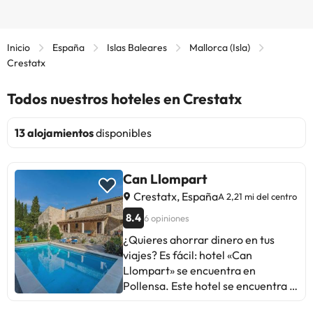
Inicio
España
Islas Baleares
Mallorca (Isla)
Crestatx
Todos nuestros hoteles en Crestatx
13 alojamientos
disponibles
Can Llompart
Crestatx, España
A 2,21 mi del centro
8.4
6 opiniones
¿Quieres ahorrar dinero en tus
viajes? Es fácil: hotel «Can
Llompart» se encuentra en
Pollensa. Este hotel se encuentra a
5 km del centro de la ciudad.