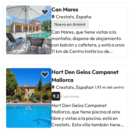
Puedes recorrer a pie el área
residencial de el hotel. Lugares
Can Mares
cercanos: Cala Salada Beach,
Crestatx, España
Alcudia Beach y Cala Agulla Beach.
Nuevo en Amimir
Can Mares, que tiene vistas a la
montaña, dispone de alojamiento
con balcón y cafetera, y está a unos
11 km de Centro histórico de
Alcúdia. Esta villa tiene piscina
privada, jardín, zona de barbacoa,
wifi gratis y parking privado gratis.
Hort Den Gelos Campanet
La villa dispone de 3 dormitorios,
Mallorca
cocina con nevera y lavavajillas,
Crestatx, España
A 1,93 mi del centro
lavadora y 2 baños con artículos de
aseo gratuitos y secador de pelo.
9.2
4 opiniones
Hay toallas y ropa de cama en la
Hort Den Gelos Campanet
villa. Parque Natural de la Albufera
Mallorca, que tiene piscina al aire
de Mallorca está a 15 km del
libre y vistas a la piscina, está en
alojamiento, y Monasterio de Lluc
Crestatx. Esta villa también tiene
está a 26 km. El aeropuerto
piscina privada. La villa dispone de