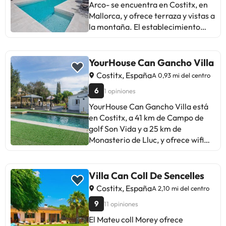
Arco- se encuentra en Costitx, en
Mallorca, y ofrece terraza y vistas a
la montaña. El establecimiento
cuenta con piscina compartida y
jardín. Este apartamento se
encuentra en una villa con más
YourHouse Can Gancho Villa
casas. 2 dormitorios, cocina, TV,
Costitx, España
A 0,93 mi del centro
zona de estar y 2 baños con ducha.
6
1 opiniones
Palma de Mallorca se encuentra a
33 km de la villa, mientras que
YourHouse Can Gancho Villa está
Alcudia está a 36 km. El aeropuerto
en Costitx, a 41 km de Campo de
de Palma de Mallorca está a 33
golf Son Vida y a 25 km de
km.Los huéspedes deberán
Monasterio de Lluc, y ofrece wifi
mostrar un documento de
gratis, terraza y aire
identidad válido y una tarjeta de
acondicionado. Esta villa dispone
crédito al realizar el registro de
de piscina privada, jardín y parking
Villa Can Coll De Sencelles
entrada. Ten en cuenta que todas
privado gratis. La villa tiene 2
Costitx, España
A 2,10 mi del centro
las peticiones especiales están
dormitorios, TV con canales vía
9
sujetas a disponibilidad y pueden
11 opiniones
satélite, una cocina equipada con
comportar suplementos. Informa a
nevera y horno, lavadora y 1 baño
El Mateu coll Morey ofrece