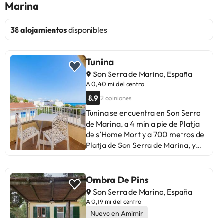
Marina
38 alojamientos
disponibles
Tunina
Son Serra de Marina, España
A 0,40 mi del centro
8.9
2 opiniones
Tunina se encuentra en Son Serra
de Marina, a 4 min a pie de Platja
de s’Home Mort y a 700 metros de
Platja de Son Serra de Marina, y
ofrece alojamiento con aire
acondicionado, terraza y wifi
gratis. Este apartamento tiene
Ombra De Pins
acceso a un patio. El apartamento
Son Serra de Marina, España
dispone de 2 dormitorios, TV, una
A 0,19 mi del centro
cocina equipada con nevera y
Nuevo en Amimir