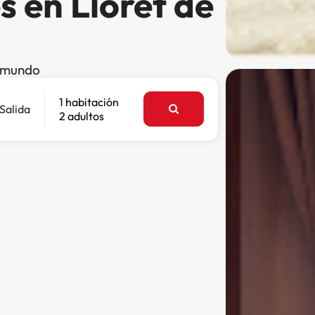
s en Lloret de
l mundo
1 habitación
Salida
2 adultos