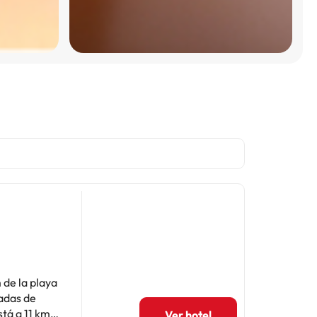
 de la playa
radas de
tá a 11 km,
Ver hotel