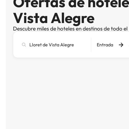
Ofertas de hotele
Vista Alegre
Descubre miles de hoteles en destinos de todo e
Busca
Entrada
ciudad,
hotel
o
destino