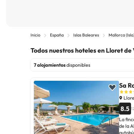
Inicio
España
Islas Baleares
Mallorca (Isla
Todos nuestros hoteles en Lloret de 
7 alojamientos
disponibles
Sa R
Llore
8.5
1
La finc
de la 
autobús