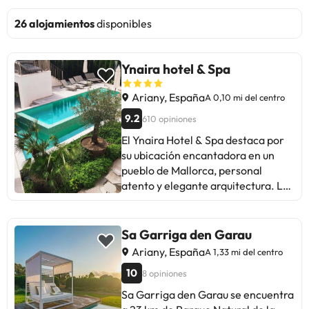
26 alojamientos
disponibles
Ynaira hotel & Spa
Ariany, España
A 0,10 mi del centro
9.2
610 opiniones
El Ynaira Hotel & Spa destaca por
su ubicación encantadora en un
pueblo de Mallorca, personal
atento y elegante arquitectura. Los
huéspedes valoran la tranquilidad,
comodidad y desayuno. Algunos
sugieren mejorar la variedad del
Sa Garriga den Garau
desayuno y la calidad del spa. En
Ariany, España
A 1,33 mi del centro
general, la experiencia es positiva,
10
8 opiniones
con personal amable y
habitaciones hermosas. Ideal para
Sa Garriga den Garau se encuentra
relajarse y explorar la zona con