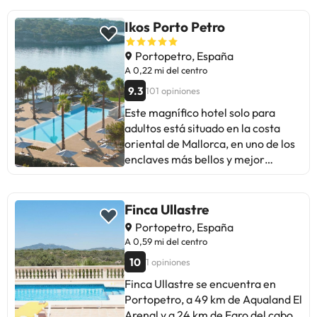
mejorar la cocina con más
utensilios y añadir persianas en las
Ikos Porto Petro
habitaciones. A pesar de pequeñas
mejoras, es un lugar ideal para
Portopetro, España
descansar, con vistas
A 0,22 mi del centro
espectaculares y personal
9.3
101 opiniones
servicial. Ideal para quienes buscan
Este magnífico hotel solo para
relax y buen trato.
adultos está situado en la costa
oriental de Mallorca, en uno de los
enclaves más bellos y mejor
conservados de la isla. Ofrece a sus
huéspedes dos playas de arena al
lado del tranquilo y pintoresco
Finca Ullastre
pueblo pesquero de Porto Petro y
Portopetro, España
del Parque Natural de Mondragó.
A 0,59 mi del centro
En el centro de Porto Petro, a 10
10
1 opiniones
minutos a pie, los huéspedes
encontrarán un montón de
Finca Ullastre se encuentra en
oportunidades culinarias y
Portopetro, a 49 km de Aqualand El
comerciales. Este hotel ofrece una
Arenal y a 24 km de Faro del cabo