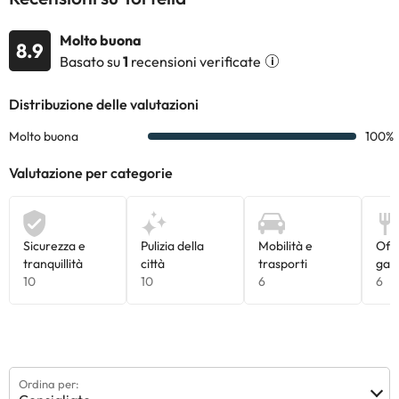
campagna potrete praticare
l’escursionismo. Museo di Dalí è a
Molto buona
8.9
34 km da La casa de l'Avi, mentre
Basato su
1
recensioni verificate
Stazione Ferroviaria di Girona si
trova a 42 km di distanza.
Aeroporto di Girona-Costa Brava si
trova a 55 km dalla struttura.Al
check-in gli ospiti devono esibire un
documento d'identità con foto e
una carta di credito. Siete pregati
di notare che le Richieste Speciali
sono soggette a disponibilità, e
potrebbero comportare l'addebito
di un supplemento. Siete pregati di
comunicare in anticipo a l'orario in
cui prevedete di arrivare. Potrete
inserire questa informazione nella
sezione Richieste Speciali al
momento della prenotazione, o
Ordina per:
contattare la struttura utilizzando i