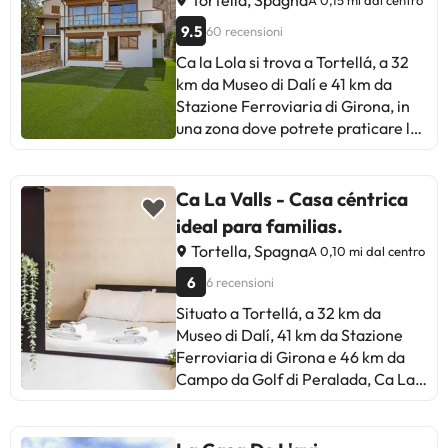
Tortella, Spagna
A 0,15 mi dal centro
9.5
60 recensioni
Ca la Lola si trova a Tortellá, a 32
km da Museo di Dalí e 41 km da
Stazione Ferroviaria di Girona, in
una zona dove potrete praticare lo
sci. La struttura presenta un
giardino, una terrazza, la vista sulla
montagna e il WiFi gratuito in tutta
Ca La Valls - Casa céntrica
la struttura. Questa casa vacanze
ideal para familias.
con aria condizionata comprende 4
Tortella, Spagna
A 0,10 mi dal centro
camere da letto, un soggiorno, una
cucina con utensili, frigorifero e
6
6 recensioni
macchina da caffè, e 4 bagni con
Situato a Tortellá, a 32 km da
bidet e doccia. Presso questa casa
Museo di Dalí, 41 km da Stazione
vacanze troverete asciugamani e
Ferroviaria di Girona e 46 km da
lenzuola a disposizione. Questa
Campo da Golf di Peralada, Ca La
casa vacanze mette a disposizione
Valls - Casa céntrica ideal para
un barbecue. Campo da Golf di
familias è un alloggio che prevede
Peralada è a 46 km da Ca la Lola,
balcone e WiFi gratuito. Questa