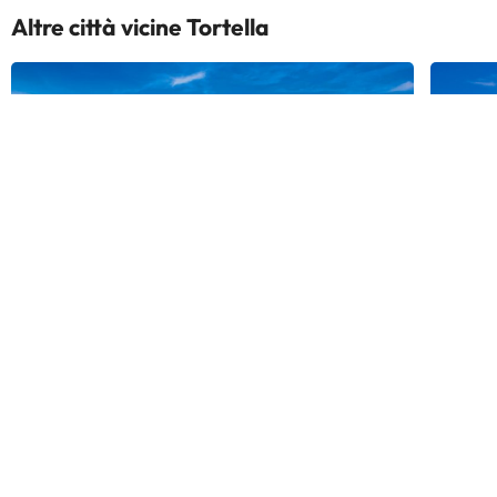
Altre città vicine Tortella
Roses
L'Escal
1369 alberghi
588 albe
Tortella