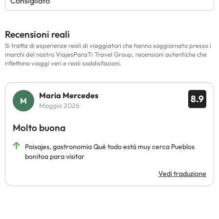
Consigliato
recapiti riportati nella conferma
della prenotazione. La struttura
non è disponibile per feste di addio
Recensioni reali
al nubilato/celibato o simili.
Si tratta di esperienze reali di viaggiatori che hanno soggiornato presso i
marchi del nostro ViajesParaTi Travel Group, recensioni autentiche che
riflettono viaggi veri e reali soddisfazioni.
Maria Mercedes
8.9
Maggio 2026
Molto buona
Paisajes, gastronomia Qué todo está muy cerca Pueblos
bonitoa para visitar
Vedi traduzione