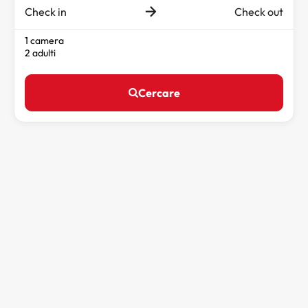
Check in
Check out
1 camera
2 adulti
Cercare