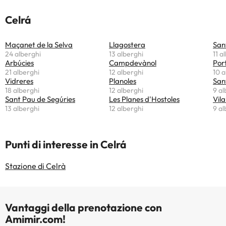
Celrá
Maçanet de la Selva
Llagostera
San
24 alberghi
13 alberghi
11 a
Arbúcies
Campdevànol
Por
21 alberghi
12 alberghi
10 a
Vidreres
Planoles
San
18 alberghi
12 alberghi
9 al
Sant Pau de Segúries
Les Planes d'Hostoles
Vila
13 alberghi
12 alberghi
9 al
Punti di interesse in Celrá
Stazione di Celrà
Vantaggi della prenotazione con
Amimir.com!