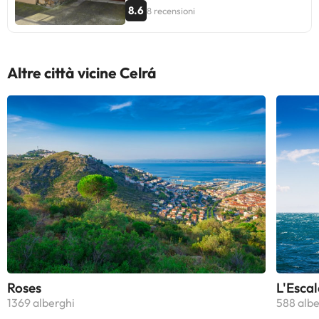
8.6
8 recensioni
Altre città vicine Celrá
Roses
L'Escal
1369 alberghi
588 albe