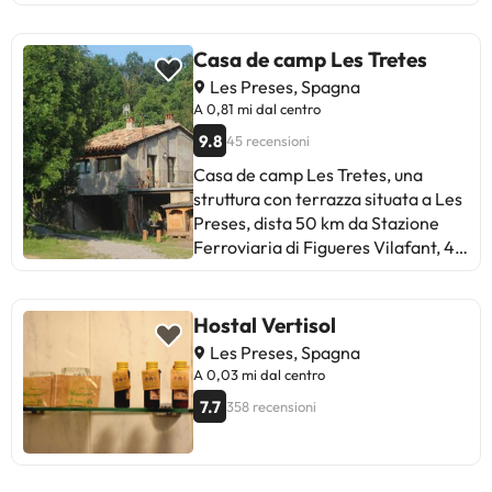
Casa de camp Les Tretes
Les Preses, Spagna
A 0,81 mi dal centro
9.8
45 recensioni
Casa de camp Les Tretes, una
struttura con terrazza situata a Les
Preses, dista 50 km da Stazione
Ferroviaria di Figueres Vilafant, 4,6
km da Museo dei Santi di Olot e 4,9
km da Museo della Garrotxa. Con
aria condizionata, l'alloggio è a 37
Hostal Vertisol
km da Cattedrale di Vic e offre WiFi
Les Preses, Spagna
gratis e parcheggio privato
A 0,03 mi dal centro
disponibile sul posto. Questa casa
7.7
358 recensioni
vacanze comprende 3 camere da
letto, una cucina con lavastoviglie e
forno e 2 bagni con doccia, set di
cortesia e lavatrice. A disposizione