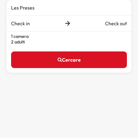
Check in
Check out
1 camera
2 adulti
Cercare