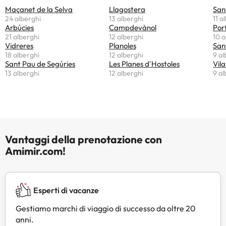
Maçanet de la Selva
Llagostera
San
24 alberghi
13 alberghi
11 a
Arbúcies
Campdevànol
Por
21 alberghi
12 alberghi
10 a
Vidreres
Planoles
San
18 alberghi
12 alberghi
9 al
Sant Pau de Segúries
Les Planes d'Hostoles
Vila
13 alberghi
12 alberghi
9 al
Vantaggi della prenotazione con
Amimir.com!
Esperti di vacanze
Gestiamo marchi di viaggio di successo da oltre 20
anni.