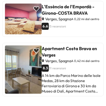
L'Essència de l'Empordà -
Girona-COSTA BRAVA
Verges, Spagna
A 0,22 mi dal centro
6.6
15 recensioni
Apartment Costa Brava en
Verges
Verges, Spagna
A 0,42 mi dal centro
8.3
31 recensioni
A 14 km da Parco Marino delle Isole
Medas, 28 km da Stazione
Ferroviaria di Girona e 30 km da
Museo di Dalí, Apartment Costa
Brava en Verges è un alloggio
situato a Verges. La struttura