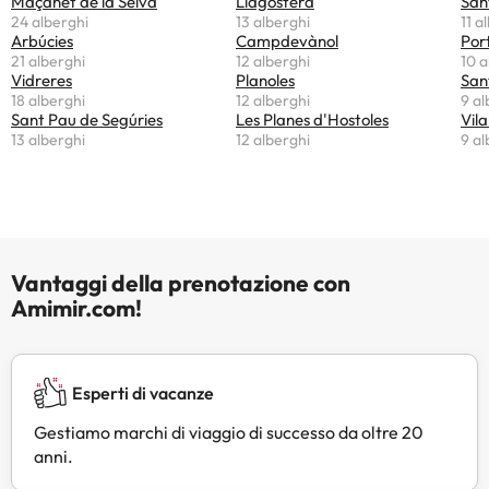
Maçanet de la Selva
Llagostera
San
inserire questa informazione nella
24 alberghi
13 alberghi
11 a
Arbúcies
Campdevànol
Por
sezione Richieste Speciali al
21 alberghi
12 alberghi
10 a
momento della prenotazione, o
Vidreres
Planoles
San
contattare la struttura utilizzando i
18 alberghi
12 alberghi
9 al
recapiti riportati nella conferma
Sant Pau de Segúries
Les Planes d'Hostoles
Vila
della prenotazione. Struttura
13 alberghi
12 alberghi
9 al
gestita da un host privato
Vantaggi della prenotazione con
Amimir.com!
Esperti di vacanze
Gestiamo marchi di viaggio di successo da oltre 20
anni.