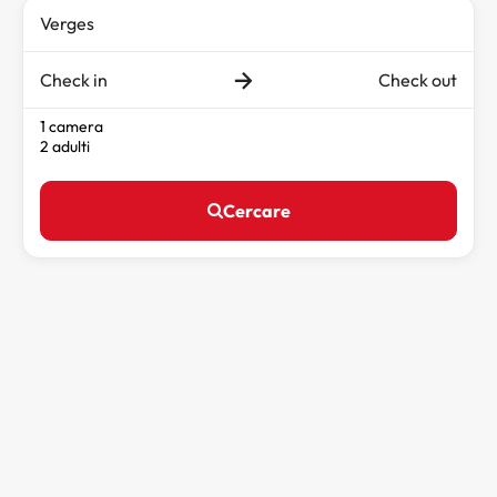
Check in
Check out
1 camera
2 adulti
Cercare