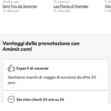
18 alberghi
12 alberghi
9 al
Sant Pau de Segúries
Les Planes d'Hostoles
Vila
13 alberghi
12 alberghi
9 al
Vantaggi della prenotazione con
Amimir.com!
Esperti di vacanze
Gestiamo marchi di viaggio di successo da oltre 20
anni.
Servizio clienti 24 ore su 24
Contattateci in qualsiasi momento, per qualsiasi