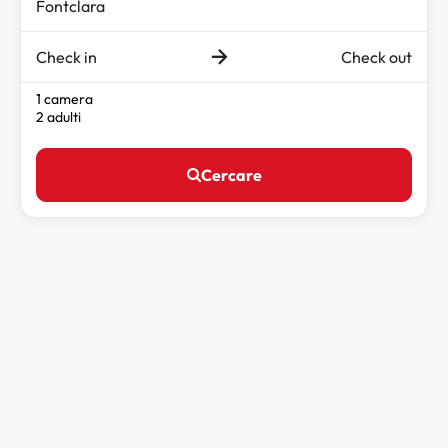
Check in
Check out
1 camera
2 adulti
Cercare