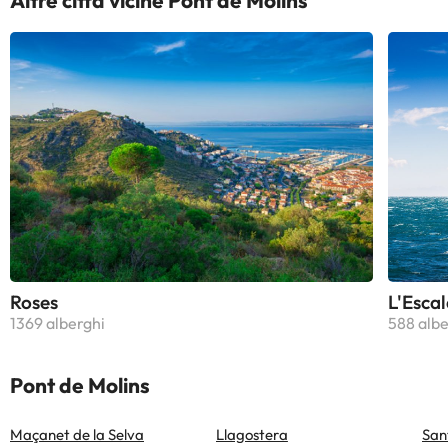
Altre città vicine Pont de Molins
Roses
L'Escal
1369 alberghi
588 albe
Pont de Molins
Maçanet de la Selva
Llagostera
San