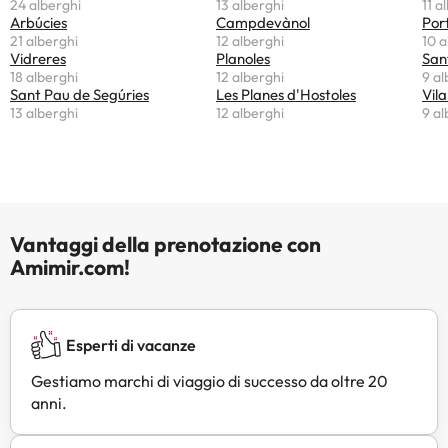
24 alberghi
13 alberghi
11 a
Arbúcies
Campdevànol
Por
21 alberghi
12 alberghi
10 a
Vidreres
Planoles
San
18 alberghi
12 alberghi
9 al
Sant Pau de Segúries
Les Planes d'Hostoles
Vila
13 alberghi
12 alberghi
9 al
Vantaggi della prenotazione con
Amimir.com!
Esperti di vacanze
Gestiamo marchi di viaggio di successo da oltre 20
anni.