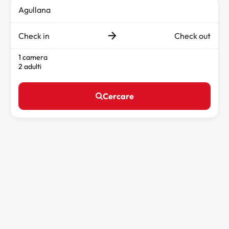
Check in
Check out
1 camera
2 adulti
Cercare