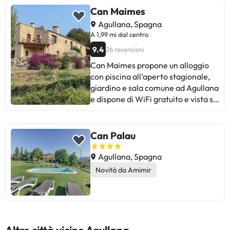
Can Maimes
Agullana, Spagna
A 1,99 mi dal centro
9.4
26 recensioni
Can Maimes propone un alloggio
con piscina all’aperto stagionale,
giardino e sala comune ad Agullana
e dispone di WiFi gratuito e vista sul
mare. Questa casa vacanze
prevede un parcheggio privato
gratuito e una cucina in comune.
Can Palau
Questa casa vacanze con aria
condizionata comprende 4 camere
Agullana, Spagna
da letto, un soggiorno, una cucina
Novità da Amimir
con utensili, frigorifero e macchina
da caffè, e 3 bagni con bidet e
doccia. Presso questa casa
vacanze troverete asciugamani e
lenzuola tra i servizi disponibili. La