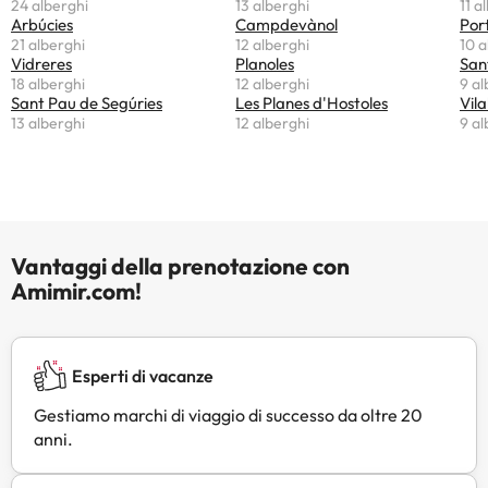
d'identità con foto e una carta di
24 alberghi
13 alberghi
11 a
Arbúcies
credito. Siete pregati di notare che
Campdevànol
Por
21 alberghi
12 alberghi
10 a
le Richieste Speciali sono soggette
Vidreres
Planoles
San
a disponibilità, e potrebbero
18 alberghi
12 alberghi
9 al
comportare l'addebito di un
Sant Pau de Segúries
Les Planes d'Hostoles
Vila
supplemento. È necessario pagare
13 alberghi
12 alberghi
9 al
prima dell'arrivo tramite bonifico
bancario. Dopo aver prenotato, la
struttura vi contatterà per fornirvi
le relative istruzioni. Struttura
gestita da un host privato
Vantaggi della prenotazione con
Amimir.com!
Esperti di vacanze
Gestiamo marchi di viaggio di successo da oltre 20
anni.