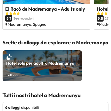
El Racó de Madremanya - Adults only
Hotel 
9.1
9.5
344 recensioni
223 
Madremanya, Spagna
Madre
Scelte di alloggi da esplorare a Madremanya
Hotel solo per adulti a Madremanya
1
alloggi
Tutti i nostri hotel a Madremanya
6 alloggi
disponibili