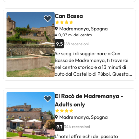
Can Bassa
Madremanya, Spagna
A 0,03 mi dal centro
9.5
188 recensioni
Se scegli di soggiornare a Can
Bassa de Madremanya, ti troverai
nel centro storico e a 13 minuti di
auto dal Castello di Púbol. Questa
struttura rurale si trova a 20,6 km
da Castillo del Montgri e 25,3 km
da Cattedrale di Girona. Approfitta
El Racó de Madremanya -
dei servizi ricreativi disponibili, che
Adults only
includono una piscina stagionale
all'aperto e noleggio biciclette.
Madremanya, Spagna
Offre inoltre connessione internet
9.1
344 recensioni
Wi-Fi gratuita, servizio di baby
sitter (a pagamento) e assistenza
L'hotel offre echi del passato