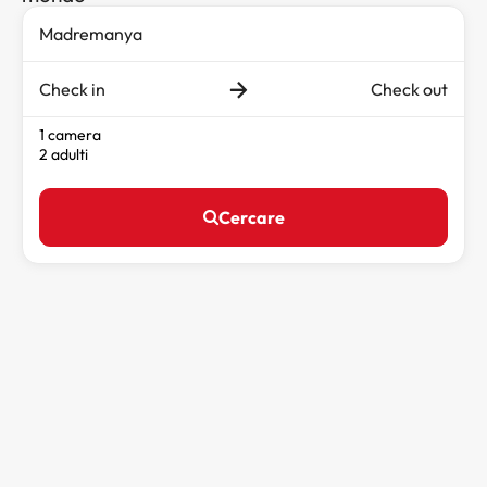
Check in
Check out
1 camera
2 adulti
Cercare