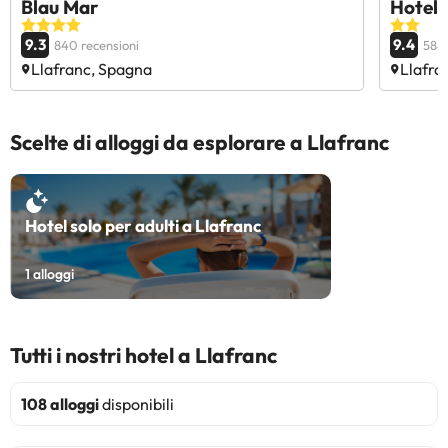
Blau Mar
Hotel
9.3
9.4
840 recensioni
588 
Llafranc, Spagna
Llafra
Scelte di alloggi da esplorare a Llafranc
Hotel solo per adulti a Llafranc
1
alloggi
Tutti i nostri hotel a Llafranc
108 alloggi
disponibili