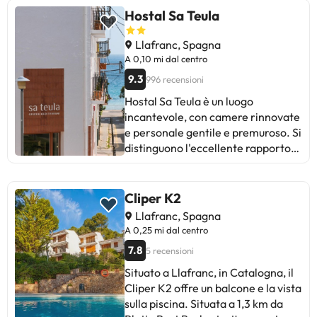
Hostal Sa Teula
Llafranc, Spagna
A 0,10 mi dal centro
9.3
996 recensioni
Hostal Sa Teula è un luogo
incantevole, con camere rinnovate
e personale gentile e premuroso. Si
distinguono l'eccellente rapporto
qualità-prezzo, la deliziosa
colazione e la posizione comoda.
Alcuni ospiti menzionano difficoltà
Cliper K2
nel parcheggiare nei fine settimana
Llafranc, Spagna
e la mancanza di ascensore, ma in
A 0,25 mi dal centro
generale, l'esperienza è positiva.
7.8
5 recensioni
Ideale per chi cerca un'atmosfera
accogliente e un soggiorno
Situato a Llafranc, in Catalogna, il
piacevole. Torneremo!
Cliper K2 offre un balcone e la vista
sulla piscina. Situata a 1,3 km da