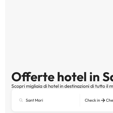
Offerte hotel in 
Scopri migliaia di hotel in destinazioni di tutto il
Cerca
Check in
Che
città,
hotel