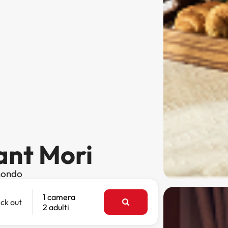
Sant Mori
 mondo
1 camera
ck out
2 adulti