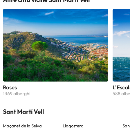
Roses
L'Escal
1369 alberghi
588 albe
Sant Martí Vell
Maçanet de la Selva
Llagostera
San