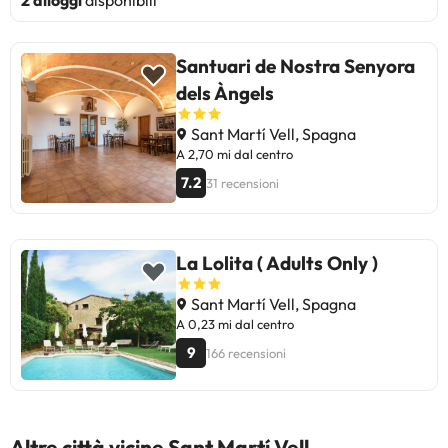
Santuari de Nostra Senyora
dels Àngels
Sant Martí Vell, Spagna
A 2,70 mi dal centro
7.2
31 recensioni
La Lolita ( Adults Only )
Sant Martí Vell, Spagna
A 0,23 mi dal centro
9
166 recensioni
Altre città vicine Sant Martí Vell