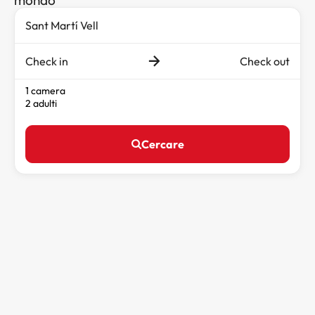
Check in
Check out
1 camera
2 adulti
Cercare