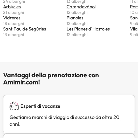
24 alberghi
13 alberghi
11 a
Arbúcies
Campdevànol
Por
21 alberghi
12 alberghi
10 a
Vidreres
Planoles
San
18 alberghi
12 alberghi
9 al
Sant Pau de Segúries
Les Planes d'Hostoles
Vila
13 alberghi
12 alberghi
9 al
Vantaggi della prenotazione con
Amimir.com!
Esperti di vacanze
Gestiamo marchi di viaggio di successo da oltre 20
anni.