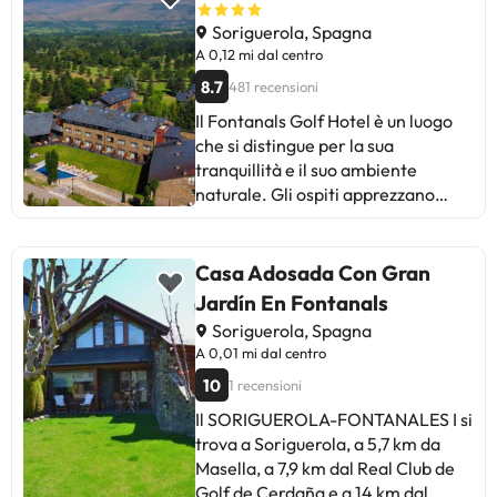
Soriguerola, Spagna
A 0,12 mi dal centro
8.7
481 recensioni
Il Fontanals Golf Hotel è un luogo
che si distingue per la sua
tranquillità e il suo ambiente
naturale. Gli ospiti apprezzano
particolarmente la cordialità del
personale, il comfort delle camere
e la qualità del cibo. Tuttavia, alcuni
Casa Adosada Con Gran
ospiti hanno notato che il
Jardín En Fontanals
riscaldamento può essere
Soriguerola, Spagna
impostato su un livello troppo alto e
A 0,01 mi dal centro
che la pulizia della camera
10
1 recensioni
potrebbe essere migliorata.
Inoltre, alcuni ritengono che l'hotel
Il SORIGUEROLA-FONTANALES I si
potrebbe trarre beneficio da una
trova a Soriguerola, a 5,7 km da
ristrutturazione. In breve, questo
Masella, a 7,9 km dal Real Club de
hotel è l'ideale per chi cerca un
Golf de Cerdaña e a 14 km dal