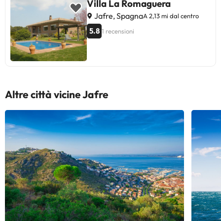
Villa La Romaguera
Jafre, Spagna
A 2,13 mi dal centro
5.8
1 recensioni
Altre città vicine Jafre