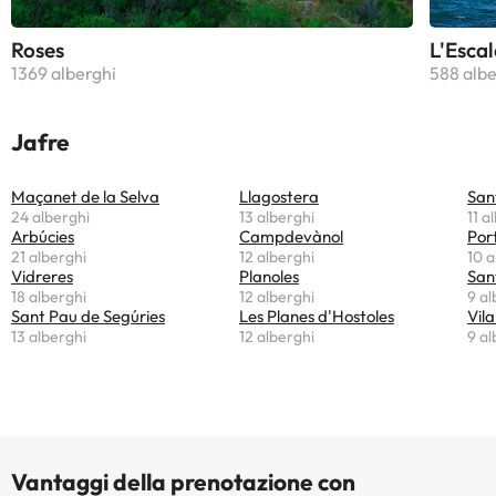
Roses
L'Escal
1369 alberghi
588 albe
Jafre
Maçanet de la Selva
Llagostera
San
24 alberghi
13 alberghi
11 a
Arbúcies
Campdevànol
Por
21 alberghi
12 alberghi
10 a
Vidreres
Planoles
San
18 alberghi
12 alberghi
9 al
Sant Pau de Segúries
Les Planes d'Hostoles
Vila
13 alberghi
12 alberghi
9 al
Vantaggi della prenotazione con