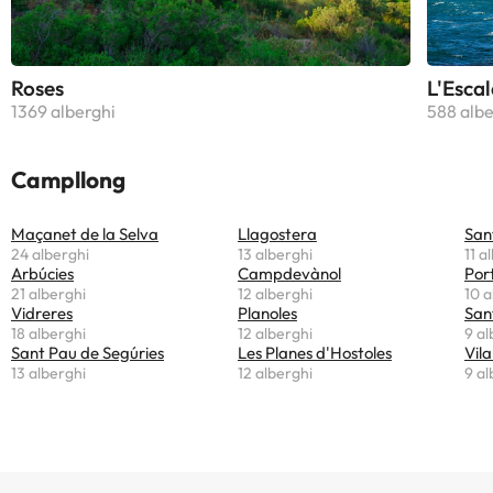
Roses
L'Escal
1369 alberghi
588 albe
Campllong
Maçanet de la Selva
Llagostera
San
24 alberghi
13 alberghi
11 a
Arbúcies
Campdevànol
Por
21 alberghi
12 alberghi
10 a
Vidreres
Planoles
San
18 alberghi
12 alberghi
9 al
Sant Pau de Segúries
Les Planes d'Hostoles
Vila
13 alberghi
12 alberghi
9 al