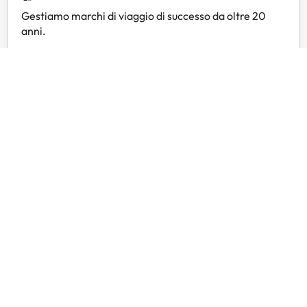
Gestiamo marchi di viaggio di successo da oltre 20
anni.
Servizio clienti 24 ore su 24
Contattateci in qualsiasi momento, per qualsiasi
necessità.
Prezzi esclusivi
Trovate offerte esclusive per i vostri hotel preferiti
con Amimir Selection.
Recensioni dei clienti