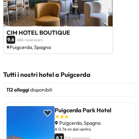
CIM HOTEL BOUTIQUE
9.6
486 recensioni
Puigcerda, Spagna
Tutti i nostri hotel a Puigcerda
112 alloggi
disponibili
Puigcerda Park Hotel
Puigcerda, Spagna
A 0,76 mi dal centro
8.7
706 recensioni