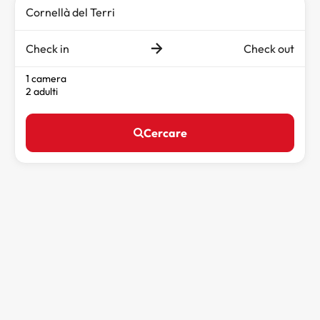
Check in
Check out
1 camera
2 adulti
Cercare