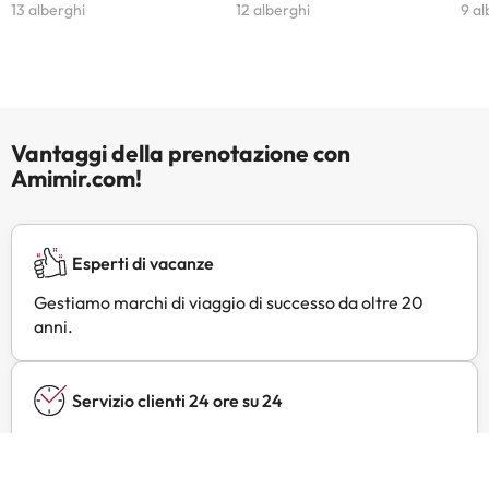
13 alberghi
12 alberghi
9 al
Vantaggi della prenotazione con
Amimir.com!
Esperti di vacanze
Gestiamo marchi di viaggio di successo da oltre 20
anni.
Servizio clienti 24 ore su 24
Contattateci in qualsiasi momento, per qualsiasi
necessità.