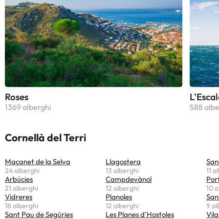
Roses
L'Escal
1369 alberghi
588 albe
Cornellà del Terri
Maçanet de la Selva
Llagostera
San
24 alberghi
13 alberghi
11 a
Arbúcies
Campdevànol
Por
21 alberghi
12 alberghi
10 a
Vidreres
Planoles
San
18 alberghi
12 alberghi
9 al
Sant Pau de Segúries
Les Planes d'Hostoles
Vila