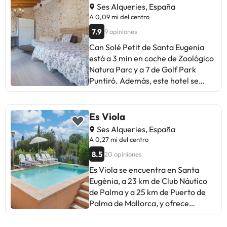
Ses Alqueries, España
A 0,09 mi del centro
7.9
9 opiniones
Can Solé Petit de Santa Eugenia
está a 3 min en coche de Zoológico
Natura Parc y a 7 de Golf Park
Puntiró. Además, este hotel se
encuentra a 25,3 km de Catedral
de Santa María de Palma y a
27,3 km de Playa El Arenal. Para tus
Es Viola
ratos libres, tienes instalaciones
Ses Alqueries, España
recreativas como una piscina al
A 0,27 mi del centro
aire libre, una bañera de
8.5
20 opiniones
hidromasaje y una sauna a tu
disposición. Tendrás un servicio de
Es Viola se encuentra en Santa
recepción las 24 horas y un
Eugènia, a 23 km de Club Náutico
ascensor a tu disposición. Se
de Palma y a 25 km de Puerto de
ofrece un desayuno a la carta
Palma de Mallorca, y ofrece
gratuito todos los días de 8:00 a
alojamiento con wifi gratis, aire
10:30. Te sentirás como en tu
acondicionado, jardín y zona de