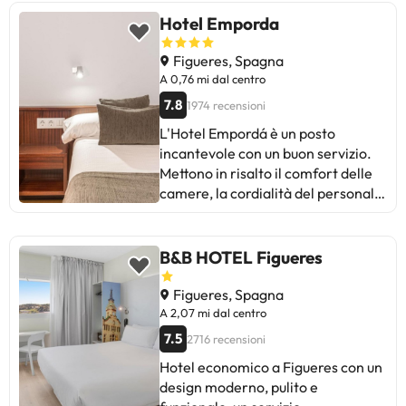
varietà nel cibo, i rumori molesti e
Hotel Emporda
la necessità di rinnovare aree
come le tende. Nonostante le
Figueres, Spagna
critiche occasionali, il soggiorno è
A 0,76 mi dal centro
piacevole per la maggior parte
7.8
1974 recensioni
degli ospiti. Ideale per i viaggiatori
L'Hotel Empordá è un posto
che cercano un luogo semplice e
incantevole con un buon servizio.
accogliente, senza lussi. Anche se
Mettono in risalto il comfort delle
ci sono aree da migliorare,
camere, la cordialità del personale
l'esperienza complessiva è
e la qualità del cibo. Alcuni
positiva, con un'atmosfera
affermano che le camere sono
familiare e un servizio attento.
piccole e che l'hotel necessita di
B&B HOTEL Figueres
ristrutturazione. Nonostante ciò, il
rapporto qualità-prezzo è voucher
Figueres, Spagna
e la colazione è varia. Ideale per
A 2,07 mi dal centro
chi cerca un hotel accogliente e
7.5
2716 recensioni
ben posizionato a Figueres.
Hotel economico a Figueres con un
design moderno, pulito e