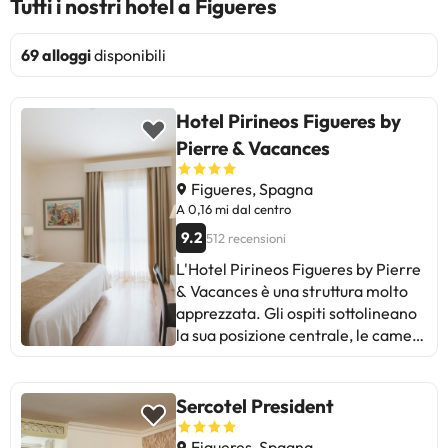
Tutti i nostri hotel a Figueres
69 alloggi
disponibili
Hotel Pirineos Figueres by
Pierre & Vacances
Figueres, Spagna
A 0,16 mi dal centro
9.2
512 recensioni
L'Hotel Pirineos Figueres by Pierre
& Vacances è una struttura molto
apprezzata. Gli ospiti sottolineano
la sua posizione centrale, le camere
comode e pulite e una colazione
deliziosa con molte opzioni. Il
personale è attento e cordiale.
Sercotel President
Alcuni ospiti segnalano che il
ristorante e il parcheggio possono
Figueres, Spagna