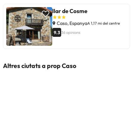
llar de Cosme
Caso, Espanya
A 1,17 mi del centre
9.3
36 opinions
Altres ciutats a prop Caso