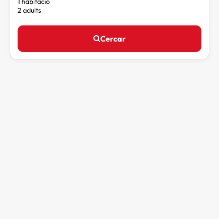
1 habitació
2 adults
Cercar