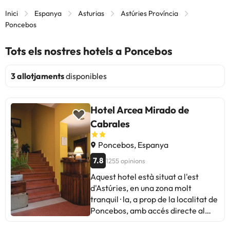
Inici
Espanya
Asturias
Astúries Província
Poncebos
Tots els nostres hotels a Poncebos
3 allotjaments
disponibles
Hotel Arcea Mirado de
Cabrales
Poncebos, Espanya
7.8
1255 opinions
Aquest hotel està situat a l'est
d'Astúries, en una zona molt
tranquil · la, a prop de la localitat de
Poncebos, amb accés directe al
parc nacional dels Pics d'Europa.