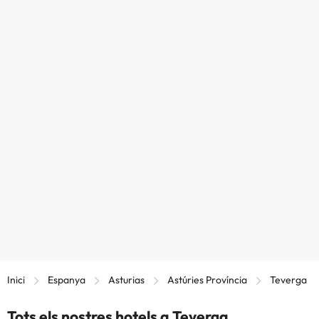
Inici
Espanya
Asturias
Astúries Província
Teverga
Tots els nostres hotels a Teverga