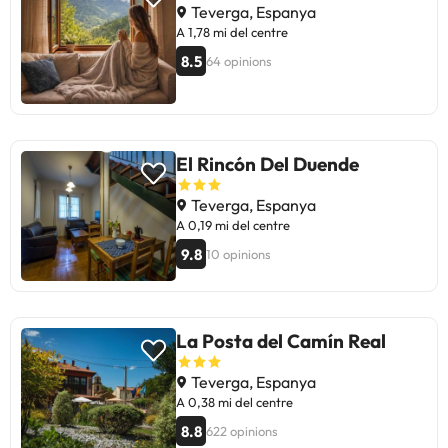
Teverga, Espanya
A 1,78 mi del centre
8.5
64 opinions
El Rincón Del Duende
Teverga, Espanya
A 0,19 mi del centre
9.8
10 opinions
La Posta del Camín Real
Teverga, Espanya
A 0,38 mi del centre
8.8
622 opinions