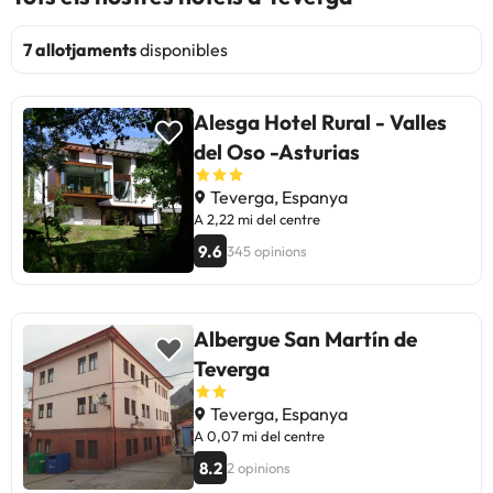
7 allotjaments
disponibles
Alesga Hotel Rural - Valles
del Oso -Asturias
Teverga, Espanya
A 2,22 mi del centre
9.6
345 opinions
Albergue San Martín de
Teverga
Teverga, Espanya
A 0,07 mi del centre
8.2
2 opinions