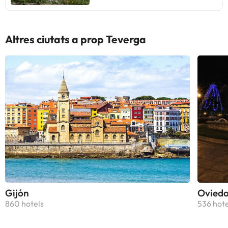
Altres ciutats a prop Teverga
Gijón
Ovied
860 hotels
536 hote