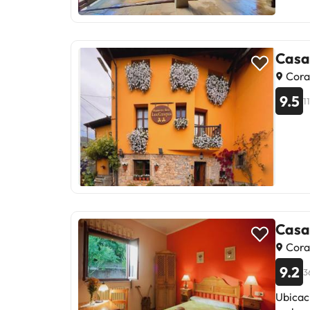
Casa
Cora
9.5
1
Casa
Cora
9.2
3
Ubicació de l'establi