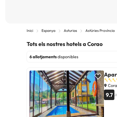
Inici
Espanya
Asturias
Astúries Província
Tots els nostres hotels a Corao
6 allotjaments
disponibles
Apar
Cora
9.7
2