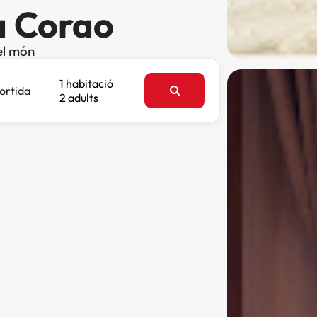
a Corao
el món
1 habitació
ortida
2 adults