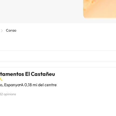
Corao
tamentos El Castañeu
o, Espanya
A 0,18 mi del centre
82 opinions