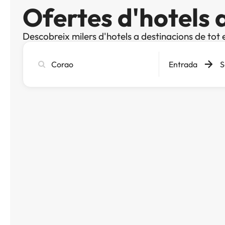
Ofertes d'hotels 
Descobreix milers d'hotels a destinacions de tot 
Cerca
Entrada
S
ciutat,
hotel
o
destinació