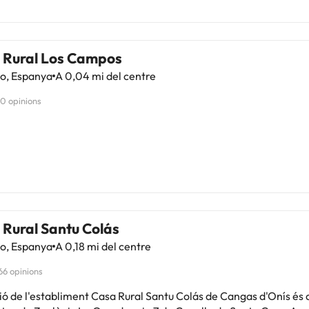
 Rural Los Campos
o, Espanya
A 0,04 mi del centre
10 opinions
 Rural Santu Colás
o, Espanya
A 0,18 mi del centre
66 opinions
ment Casa Rural Santu Colás de Cangas d'Onís és a 3 minuts