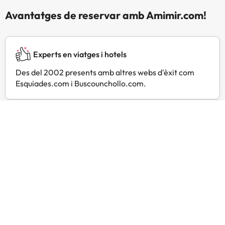
Avantatges de reservar amb Amimir.com!
Experts en viatges i hotels
Des del 2002 presents amb altres webs d'èxit com
Esquiades.com i Buscounchollo.com.
T'atenem les 24 h sempre
Contacta amb nosaltres per a tot allò que necessitis ia
qualsevol hora.
Preus especials
Troba ofertes exclusives especialment negociades per
a tu amb Amimir Selection.