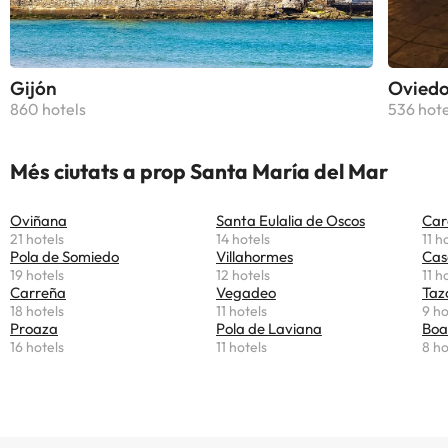
apartament disposa també de TV i
calefacció central. A prop hi ha una
platja de sorra.
Gijón
Ovied
860 hotels
536 hote
Més ciutats a prop Santa María del Mar
Oviñana
Santa Eulalia de Oscos
Car
21 hotels
14 hotels
11 h
Pola de Somiedo
Villahormes
Cas
19 hotels
12 hotels
11 h
Carreña
Vegadeo
Taz
18 hotels
11 hotels
9 ho
Proaza
Pola de Laviana
Boa
16 hotels
11 hotels
8 ho