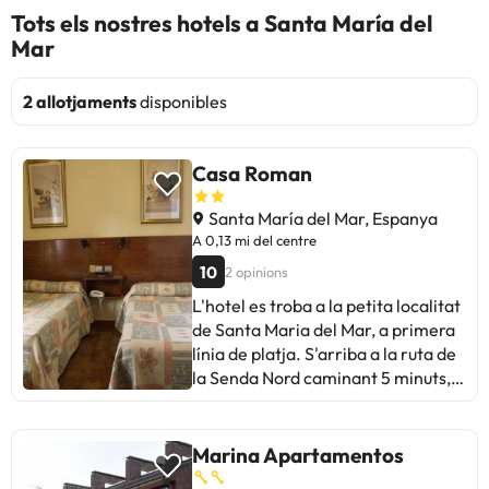
Tots els nostres hotels a Santa María del
Mar
2 allotjaments
disponibles
Casa Roman
Santa María del Mar, Espanya
A 0,13 mi del centre
10
2 opinions
L'hotel es troba a la petita localitat
de Santa Maria del Mar, a primera
línia de platja. S'arriba a la ruta de
la Senda Nord caminant 5 minuts,
ia la platja Baminas caminant uns
15 minuts. L'aeroport d'Astúries
està a uns 4 km i el poble està ben
Marina Apartamentos
comunicat amb altres poblacions