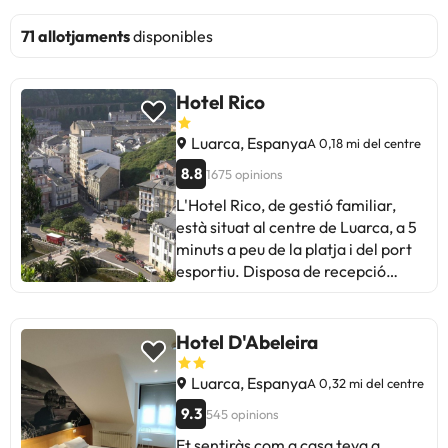
71 allotjaments
disponibles
Hotel Rico
Luarca, Espanya
A 0,18 mi del centre
8.8
1675 opinions
L'Hotel Rico, de gestió familiar,
està situat al centre de Luarca, a 5
minuts a peu de la platja i del port
esportiu. Disposa de recepció
oberta les 24 hores i ofereix
internet Wi-Fi gratuïta i
habitacions modernes amb vista a
Hotel D'Abeleira
l'exterior, algunes d'elles amb
balcó. Les habitacions inclouen
Luarca, Espanya
A 0,32 mi del centre
escriptori, armari i TV. A més,
9.3
545 opinions
disposen de bany privat amb dutxa
Et sentiràs com a casa teva a
i articles de tocador gratuïts.