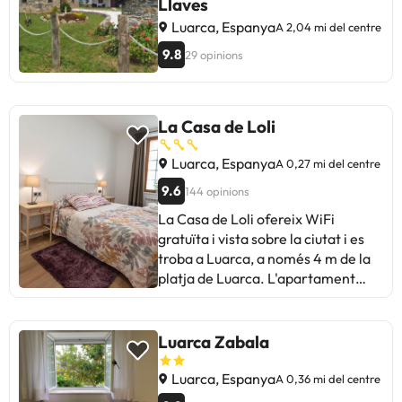
Llaves
Luarca, Espanya
A 2,04 mi del centre
9.8
29 opinions
La Casa de Loli
Luarca, Espanya
A 0,27 mi del centre
9.6
144 opinions
La Casa de Loli ofereix WiFi
gratuïta i vista sobre la ciutat i es
troba a Luarca, a només 4 m de la
platja de Luarca. L'apartament
disposa de balcó i està en una zona
ideal per fer activitats com
senderisme i pesca. L'apartament
Luarca Zabala
disposa de 3 dormitoris, TV de
pantalla plana amb canals per
Luarca, Espanya
A 0,36 mi del centre
satèl·lit, cuina equipada amb