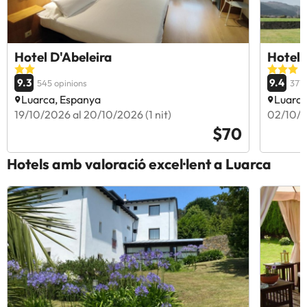
Hotel D'Abeleira
Hotel 
9.3
9.4
545 opinions
371 
Luarca, Espanya
Luarca
19/10/2026 al 20/10/2026 (1 nit)
02/10/2
$70
Hotels amb valoració excel·lent a Luarca