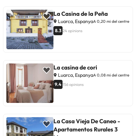
servei de restauració segons
necessitats. Aquesta informació
La Casina de la Peña
està subjecta a canvis de
Luarca, Espanya
A 0,20 mi del centre
l'allotjament.
8.3
24 opinions
La casina de cori
Luarca, Espanya
A 0,08 mi del centre
9.4
156 opinions
La Casa Vieja De Caneo -
Apartamentos Rurales 3