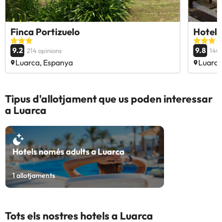
Finca Portizuelo
Hotel 
9.2
9.8
214 opinions
140 
Luarca, Espanya
Luarca
Tipus d'allotjament que us poden interessar
a Luarca
Hotels només adults a Luarca
1
allotjaments
Tots els nostres hotels a Luarca