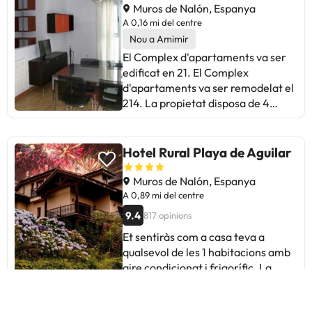
Muros de Nalón, Espanya
A 0,16 mi del centre
Nou a Amimir
El Complex d'apartaments va ser
edificat en 21. El Complex
d'apartaments va ser remodelat el
214. La propietat disposa de 4
habitacions. La propietat consta de
4 apartaments. Aquest complex
d'apartaments és ideal per a
Hotel Rural Playa de Aguilar
aquells que viatgin en famílies o en
grup. El Complex d'apartaments
Muros de Nalón, Espanya
gaudeix d'una localització ideal al
A 0,89 mi del centre
centre de la ciutat. El Complex
9.4
817 opinions
d'apartaments està a pocs minuts
Et sentiràs com a casa teva a
dels principals mitjans de
qualsevol de les 1 habitacions amb
transport. El Complex
aire condicionat i frigorífic. La
d'apartaments està a pocs minuts
connexió a internet wifi gratuït et
amb cotxe de l'aeroport. Els clients
mantindrà en contacte amb els
poden gaudir de la proximitat del