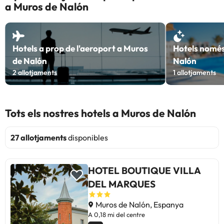
a Muros de Nalón
Hotels a prop de l'aeroport a Muros
Hotels només
de Nalón
Nalón
2
allotjaments
1
allotjaments
Tots els nostres hotels a Muros de Nalón
27 allotjaments
disponibles
HOTEL BOUTIQUE VILLA
DEL MARQUES
Muros de Nalón, Espanya
A 0,18 mi del centre