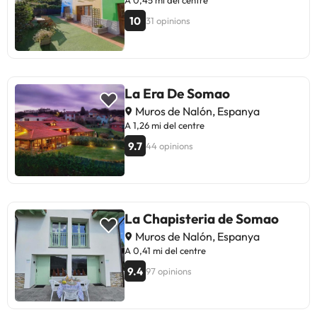
A 0,45 mi del centre
Sant Esteve. L´hotel està envoltat
10
31 opinions
d´un bonic jardí i part de les
instal·lacions són una recepció amb
personal atent, un bar per gaudir d
´una beguda al final del dia i
connexió a Internet per mantenir
La Era De Somao
contacte amb els éssers estimats.
Muros de Nalón, Espanya
A més, podràs degustar deliciosos
A 1,26 mi del centre
plats al restaurant interior, o bé a la
9.7
terrassa exterior totalment
44 opinions
envidriada. Reserva ja a Globales
Playa de las Llanas i gaudeix d'una
escapada rural en família o parella
a Astúries
La Chapisteria de Somao
Muros de Nalón, Espanya
A 0,41 mi del centre
9.4
97 opinions