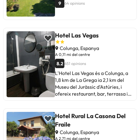
9
64 opinions
Hotel Las Vegas
Colunga, Espanya
A 0,11 mi del centre
8.2
651 opinions
L'Hotel Las Vegas és a Colunga, a
1,8 km de La Grega ia 2,1 km del
Museu del Juràssic d'Astúries, i
ofereix restaurant, bar, terrassa i
WiFi gratuïta. L´hotel disposa d
´habitacions familiars. Totes les
habitacions tenen escriptori, TV de
Hotel Rural La Casona Del
pantalla plana i bany privat. També
Fraile
inclouen armari. L'aeroport més
Colunga, Espanya
proper és Astúries, situat a 83 km
A 2,71 mi del centre