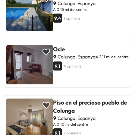
teva propera escapada!
Colunga, Espanya
A 0,15 mi del centre
9.4
11 opinions
Ocle
Colunga, Espanya
A 2,11 mi del centre
9.1
14 opinions
Piso en el precioso pueblo de
Colunga
Colunga, Espanya
A 0,10 mi del centre
9.1
12 opinions