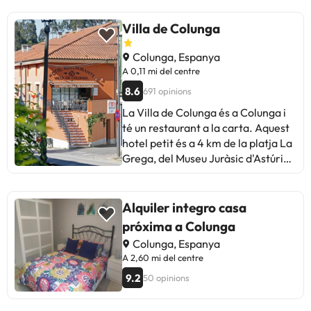
Villa de Colunga
Colunga, Espanya
A 0,11 mi del centre
8.6
691 opinions
La Villa de Colunga és a Colunga i
té un restaurant a la carta. Aquest
hotel petit és a 4 km de la platja La
Grega, del Museu Juràsic d'Astúries
i de Lastres, una població
costanera. Totes les habitacions de
la Vila de Colunga estan decorades
Alquiler integro casa
amb senzillesa i disposen de
próxima a Colunga
calefacció, internet Wi-Fi gratuïta,
Colunga, Espanya
TV per cable i bany privat. Al
A 2,60 mi del centre
restaurant de la vila Colunga se
9.2
50 opinions
serveix menjar asturià tradicional.
L´establiment està ben comunicat