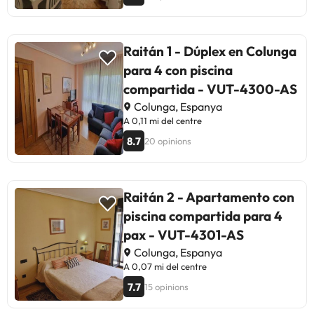
Raitán 1 - Dúplex en Colunga
para 4 con piscina
compartida - VUT-4300-AS
Colunga, Espanya
A 0,11 mi del centre
8.7
20 opinions
Raitán 2 - Apartamento con
piscina compartida para 4
pax - VUT-4301-AS
Colunga, Espanya
A 0,07 mi del centre
7.7
15 opinions