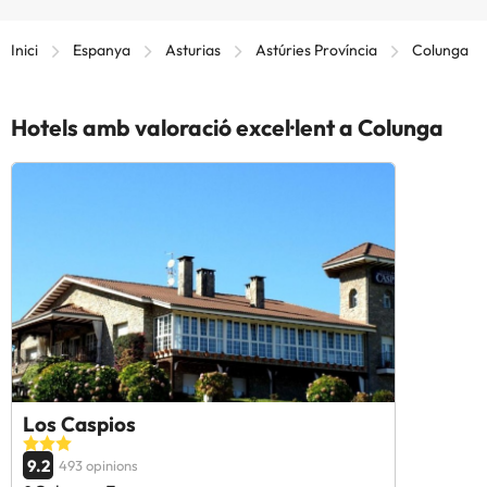
Inici
Espanya
Asturias
Astúries Província
Colunga
Hotels amb valoració excel·lent a Colunga
Los Caspios
9.2
493 opinions