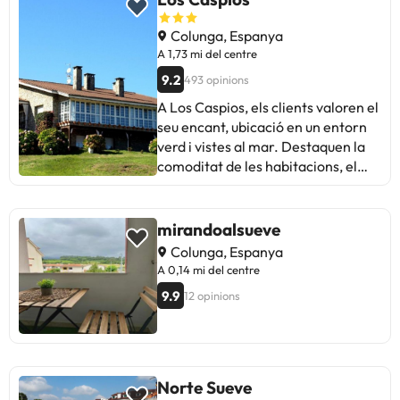
Colunga, Espanya
A 1,73 mi del centre
9.2
493 opinions
A Los Caspios, els clients valoren el
seu encant, ubicació en un entorn
verd i vistes al mar. Destaquen la
comoditat de les habitacions, el
tracte amable del personal i els
esmorzars casolans. Alguns
esmenten la manca de restaurant
mirandoalsueve
per sopar i l'horari de l'esmorzar,
Colunga, Espanya
però en general és un hotel
A 0,14 mi del centre
recomanable per gaudir d'uns dies
9.9
12 opinions
inoblidables en un ambient
acollidor i tranquil. Ideal per a
parelles o viatgers que busquen
relax i contacte amb la natura. Una
opció 100% a considerar per a la
Norte Sueve