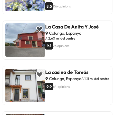
de l'Hotel Las Vegas.
8.5
156 opinions
La Casa De Anita Y José
Colunga, Espanya
A 2,60 mi del centre
9.1
26 opinions
La casina de Tomás
Colunga, Espanya
A 1,11 mi del centre
9.9
64 opinions