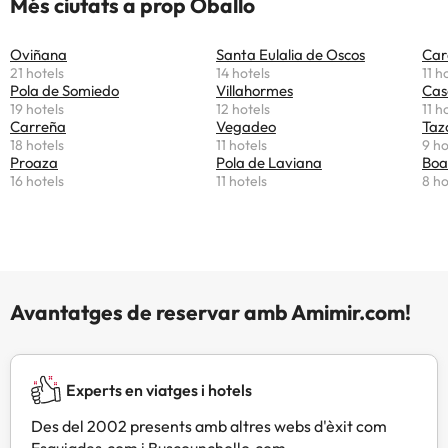
Més ciutats a prop Oballo
Oviñana
Santa Eulalia de Oscos
Car
21 hotels
14 hotels
11 h
Pola de Somiedo
Villahormes
Cas
19 hotels
12 hotels
11 h
Carreña
Vegadeo
Taz
18 hotels
11 hotels
9 ho
Proaza
Pola de Laviana
Boa
16 hotels
11 hotels
8 ho
Avantatges de reservar amb Amimir.com!
Experts en viatges i hotels
Des del 2002 presents amb altres webs d'èxit com
Esquiades.com i Buscounchollo.com.