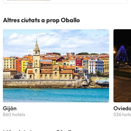
Altres ciutats a prop Oballo
Gijón
Ovied
860 hotels
536 hote