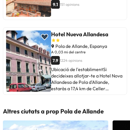
9.1
151 opinions
Hotel Nueva Allandesa
Pola de Allande, Espanya
A 0,03 mi del centre
7.9
1224 opinions
Ubicació de l'establimentSi
decideixes allotjar-te a Hotel Nova
Allandesa de Pola d'Allande,
estaràs a 17,4 km de Celler
Monestir de Còries ia 17,5 km de
Monestir de Sant Joan Baptista de
Còries. A més, aquest hotel és a
Altres ciutats a prop Pola de Allande
18,2 km del Carbaió de Valentin ia
19,7 km de Teatre Toreno. Les
distàncies s'expressen en números