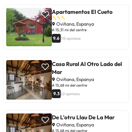
gratificant i molt recomanable.
Perfecte per gaudir de la
Apartamentos El Cueto
tranquil·litat i bellesa d'Oviñana. Un
lloc per recordar i repetir!
Oviñana, Espanya
A 15,31 mi del centre
9.6
115 opinions
Casa Rural Al Otro Lado del
Mar
Oviñana, Espanya
A 15,68 mi del centre
9.3
22 opinions
De L'otru Llau De La Mar
Oviñana, Espanya
A 15,68 mi del centre