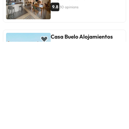
9.8
30 opinions
Casa Buelo Alojamientos
Rurales
Oviñana, Espanya
A 15,62 mi del centre
9.5
120 opinions
Cai Llope
Oviñana, Espanya
A 15,98 mi del centre
9.3
55 opinions