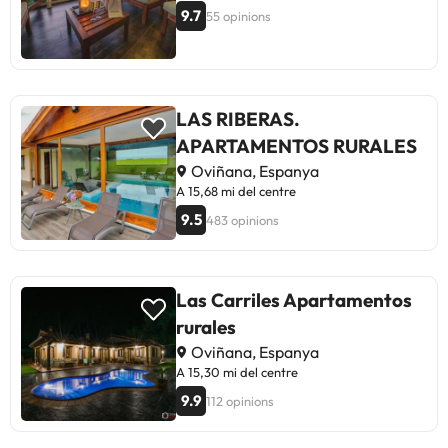
9.7
55 opinions
LAS RIBERAS.
APARTAMENTOS RURALES
Oviñana, Espanya
A 15,68 mi del centre
9.5
483 opinions
Las Carriles Apartamentos
rurales
Oviñana, Espanya
A 15,30 mi del centre
9.9
112 opinions