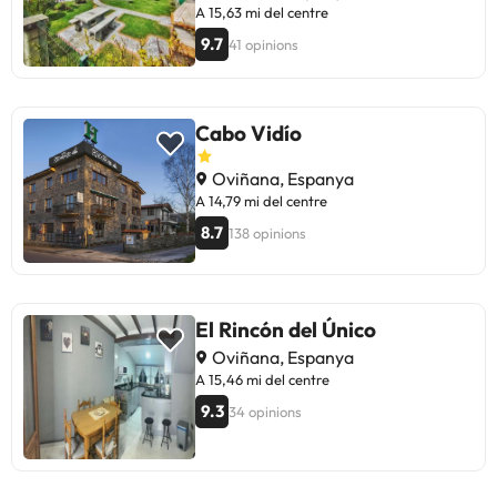
A 15,63 mi del centre
9.7
41 opinions
Cabo Vidío
Oviñana, Espanya
A 14,79 mi del centre
8.7
138 opinions
El Rincón del Único
Oviñana, Espanya
A 15,46 mi del centre
9.3
34 opinions