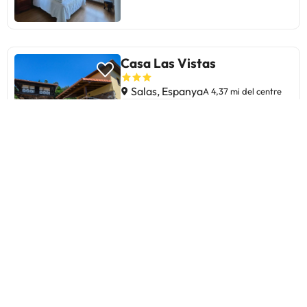
Casa Las Vistas
Salas, Espanya
A 4,37 mi del centre
Nou a Amimir
Casa Hortensia
Salas, Espanya
A 4,91 mi del centre
9.9
33 opinions
Ca Pilarona - El Pozo