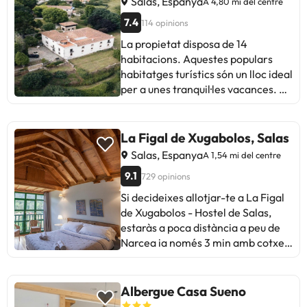
Salas, Espanya
A 4,80 mi del centre
7.4
114 opinions
La propietat disposa de 14
habitacions. Aquestes populars
habitatges turístics són un lloc ideal
per a unes tranquil·les vacances. El
Complex Vacacional és a pocs
minuts amb cotxe de l'aeroport. Hi
ha aparcament a les instal·lacions.
La Figal de Xugabolos, Salas
S'admeten animals de menys de 5
Salas, Espanya
A 1,54 mi del centre
kg en de les instal·lacions.
9.1
729 opinions
Si decideixes allotjar-te a La Figal
de Xugabolos - Hostel de Salas,
estaràs a poca distància a peu de
Narcea ia només 3 min amb cotxe
de Castell de Sales. A més, aquest
alberg es troba a 3,1 km de Texu de
Sales ia 18,9 km de Monument a La
Albergue Casa Sueno
Hilandera. Amb una terrassa i jardí