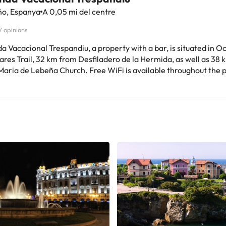
o, Espanya
A 0,05 mi del centre
7 opinions
a Vacacional Trespandiu, a property with a bar, is situated in O
res Trail, 32 km from Desfiladero de la Hermida, as well as 38
Maria de Lebeña Church. Free WiFi is available throughout the 
 Covadonga is 43 km away. The apartment features 1 bedroom, 1
m, bed linen, towels, a flat-screen TV, a fully equipped kitchen,
e with mountain views. For added privacy, the accommodation f
s 41 km from the apartment, while Santo Toribio de
a Monastery is 49 km from the property. Santander Airport is 9
quest allotjament no accepta comiats de solters o festes simila
fer servir l'apartat de
ns especials en fer la reserva o posar-vos en contacte amb l'al
ament mitjançant les dades de contacte que apareixen a la conf
nat per un particular