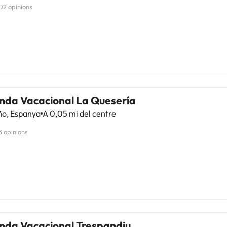
02 opinions
enda Vacacional La Quesería
o, Espanya
A 0,05 mi del centre
3 opinions
enda Vacacional Trespandiu