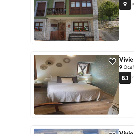
9
3
Vivi
Oceñ
8.1
2
Vivi