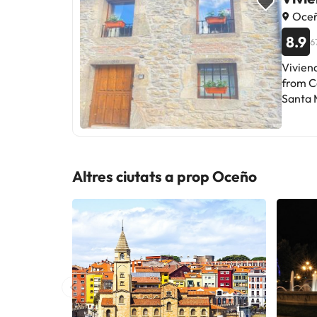
Oceñ
8.9
6
Viviend
from Ca
Santa 
The Lakes of
bathroo
terrac
private entrance. Soplao Cave i
Altres ciutats a prop Oceño
Lieban
away.A
informeu de la vostra hora d’arribada amb antelació. Podeu 
Peticio
direct
Gestio