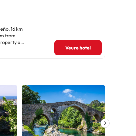
ceño, 16 km
 km from
property and
Veure hotel
 and a
eatures a
7 km
rs. Cal que
lotjament
irmació.