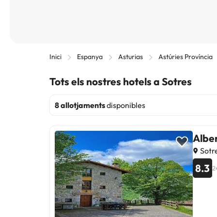
Inici
Espanya
Asturias
Astúries Província
Tots els nostres hotels a Sotres
8 allotjaments
disponibles
Albe
Sotr
8.3
2