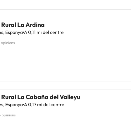
 Rural La Ardina
es, Espanya
A 0,11 mi del centre
1 opinions
 Rural La Cabaña del Valleyu
es, Espanya
A 0,17 mi del centre
4 opinions