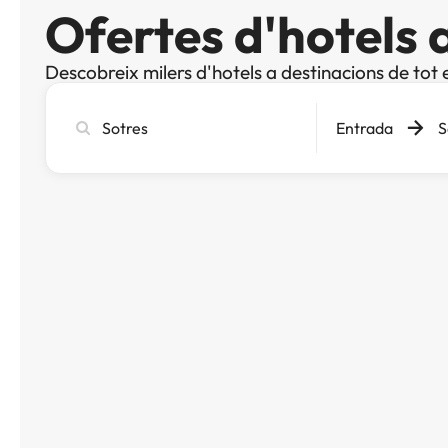
Ofertes d'hotels 
Descobreix milers d'hotels a destinacions de tot 
Cerca
Entrada
S
ciutat,
hotel
o
destinació