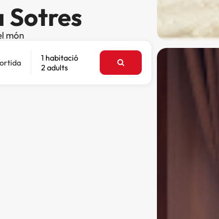
a Sotres
el món
1 habitació
ortida
2 adults