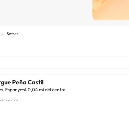
Sotres
rgue Peña Castil
es, Espanya
A 0,04 mi del centre
44 opinions