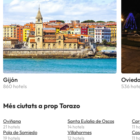
conferències i esdeveniments
especials, com uns paisatges que
deixessin sense alè a qualsevol en
un viatge romàntic amb aquesta
persona especial.
Gijón
Ovied
860 hotels
536 hote
Més ciutats a prop Torazo
Oviñana
Santa Eulalia de Oscos
Car
21 hotels
14 hotels
11 h
Pola de Somiedo
Villahormes
Cas
19 hotels
12 hotels
11 h