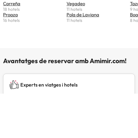
Carreña
Vegadeo
Taz
18 hotels
11 hotels
9 ho
Proaza
Pola de Laviana
Boa
16 hotels
11 hotels
8 ho
Avantatges de reservar amb Amimir.com!
Experts en viatges i hotels
Des del 2002 presents amb altres webs d'èxit com
Esquiades.com i Buscounchollo.com.
T'atenem les 24 h sempre
Contacta amb nosaltres per a tot allò que necessitis ia