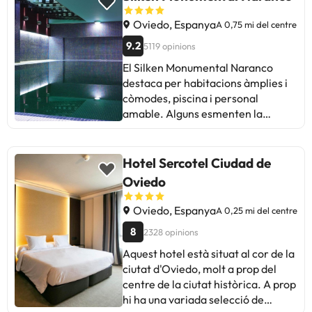
que no ofereixen esmorzar. En
conjunt és una opció pràctica i amb
Oviedo, Espanya
A 0,75 mi del centre
bona relació qualitat-preu per a qui
9.2
5119 opinions
busqui estar cèntric i còmode.
El Silken Monumental Naranco
destaca per habitacions àmplies i
còmodes, piscina i personal
amable. Alguns esmenten la
llunyania del centre i problemes
amb el fred a les habitacions. Tot i
que hi ha crítiques sobre el gimnàs i
Hotel Sercotel Ciudad de
esmorzar, la majoria valora
Oviedo
positivament l'estada. Ideal per als
que busquen comoditat i bon
Oviedo, Espanya
A 0,25 mi del centre
servei, malgrat petites millores per
8
2328 opinions
fer. Una opció a considerar a
Oviedo!
Aquest hotel està situat al cor de la
ciutat d'Oviedo, molt a prop del
centre de la ciutat històrica. A prop
hi ha una variada selecció de