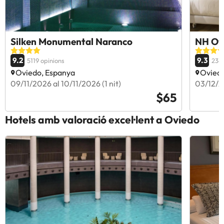
Silken Monumental Naranco
NH Ovi
9.2
9.3
5119 opinions
2346
Oviedo, Espanya
Oviedo
09/11/2026 al 10/11/2026 (1 nit)
03/12/20
$65
Hotels amb valoració excel·lent a Oviedo