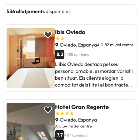
536 allotjaments
disponibles
Ibis Oviedo
Oviedo, Espanya
A 0,82 mi del centre
8.3
2785 opinions
L'ibis Oviedo destaca pel seu
personal amable, esmorzar variat i
ben situat. Els clients elogien la
comoditat dels llits i el bon tracte
del personal. Algunes opinions
esmenten problemes de
manteniment, soroll i manca de
Hotel Gran Regente
varietat per esmorzar. Tot i això, és
un hotel recomanat per a viatgers
Oviedo, Espanya
de negocis i per a estades curtes.
A 0,34 mi del centre
Informació de la zona poden no ser
7.7
487 opinions
tan agradables i la distància al