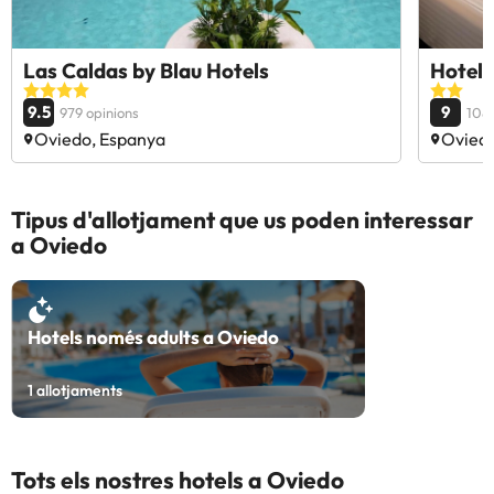
Las Caldas by Blau Hotels
Hotel
9.5
9
979 opinions
1089
Oviedo, Espanya
Oviedo
Tipus d'allotjament que us poden interessar
a Oviedo
Hotels només adults a Oviedo
1
allotjaments
Tots els nostres hotels a Oviedo