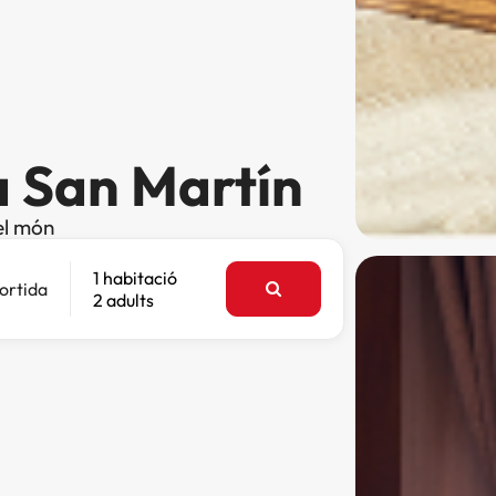
a San Martín
el món
1 habitació
ortida
2 adults