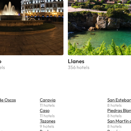
o
Llanes
els
356 hotels
de Oscos
Caravia
San Esteban
11 hotels
8 hotels
Caso
Piedras Bla
11 hotels
8 hotels
Tazones
San Martín d
9 hotels
8 hotels