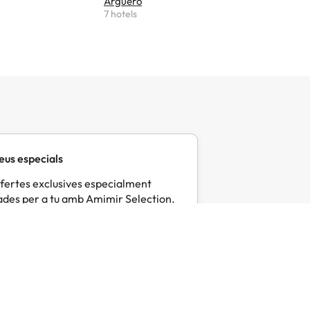
Argüero
Ponga
7 hotels
6 hotels
eus especials
fertes exclusives especialment
des per a tu amb Amimir Selection.