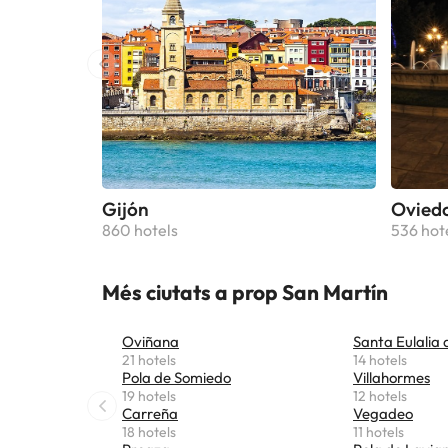
Gijón
Ovied
860 hotels
536 hot
Més ciutats a prop San Martín
Oviñana
Santa Eulalia 
21 hotels
14 hotels
Pola de Somiedo
Villahormes
19 hotels
12 hotels
Carreña
Vegadeo
18 hotels
11 hotels