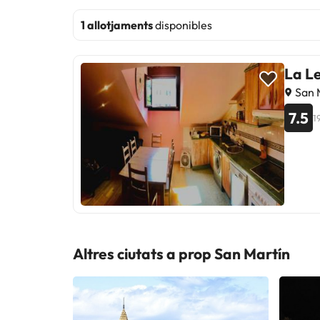
1 allotjaments
disponibles
La L
San 
7.5
1
Altres ciutats a prop San Martín