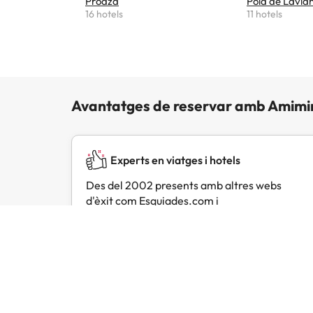
Proaza
Pola de Lavia
16 hotels
11 hotels
Avantatges de reservar amb Amimi
Experts en viatges i hotels
Des del 2002 presents amb altres webs
d'èxit com Esquiades.com i
Buscounchollo.com.
Opinions de viatgers com tu