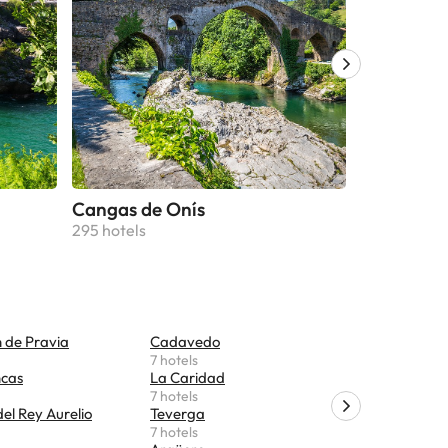
Cangas de Onís
Ribadesel
295 hotels
164 hotels
 de Pravia
Cadavedo
San Tirso
7 hotels
7 hotels
ncas
La Caridad
Canales
7 hotels
6 hotels
el Rey Aurelio
Teverga
Campoma
7 hotels
6 hotels