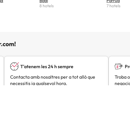
na
Boal
Porrúa
8 hotels
7 hotels
r.com!
T'atenem les 24 h sempre
Pr
Contacta amb nosaltres per a tot allò que
Troba o
necessitis ia qualsevol hora.
negocia