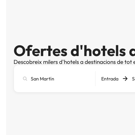
Ofertes d'hotels 
Descobreix milers d'hotels a destinacions de tot 
Cerca
Entrada
S
ciutat,
hotel
o
destinació