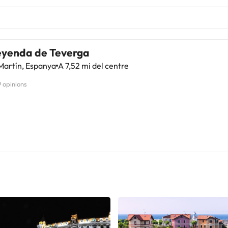
eyenda de Teverga
Martín, Espanya
A 7,52 mi del centre
9 opinions