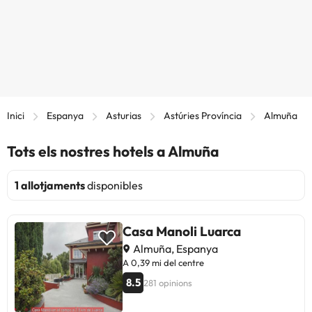
Inici
Espanya
Asturias
Astúries Província
Almuña
Tots els nostres hotels a Almuña
1 allotjaments
disponibles
Casa Manoli Luarca
Almuña, Espanya
A 0,39 mi del centre
8.5
281 opinions