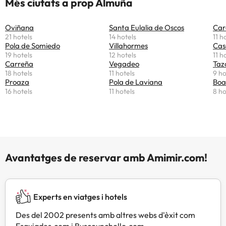
Més ciutats a prop Almuña
Oviñana
Santa Eulalia de Oscos
Car
21 hotels
14 hotels
11 h
Pola de Somiedo
Villahormes
Cas
19 hotels
12 hotels
11 h
Carreña
Vegadeo
Taz
18 hotels
11 hotels
9 ho
Proaza
Pola de Laviana
Boa
16 hotels
11 hotels
8 ho
Avantatges de reservar amb Amimir.com!
Experts en viatges i hotels
Des del 2002 presents amb altres webs d'èxit com
Esquiades.com i Buscounchollo.com.