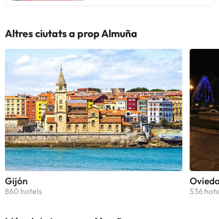
Altres ciutats a prop Almuña
Gijón
Ovied
860 hotels
536 hote