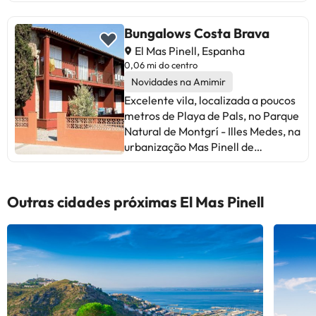
Bungalows Costa Brava
El Mas Pinell, Espanha
0,06 mi do centro
Novidades na Amimir
Excelente vila, localizada a poucos
metros de Playa de Pals, no Parque
Natural de Montgrí - Illes Medes, na
urbanização Mas Pinell de
Torroella de Montgrí. Sua
localização é ideal para desfrutar
do sol e do mar ou praticar
Outras cidades próximas El Mas Pinell
esportes de aventura, ciclismo ou
outras atividades ao ar livre. Possui
uma ampla variedade de
acomodações, oferecendo um tipo
de apartamento ideal para famílias
ou grupos de amigos. Todos os
quartos com as comodidades