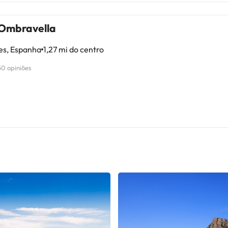
Ombravella
es, Espanha
1,27 mi do centro
50 opiniões