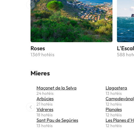
Roses
L'Esca
1369 hotéis
588 hot
Mieres
Maçanet de la Selva
Llagostera
24 hotéis
13 hotéis
Arbúcies
Campdevànol
21 hotéis
12 hotéis
Vidreres
Planoles
18 hotéis
12 hotéis
Sant Pau de Segúries
Les Planes d'H
13 hotéis
12 hotéis