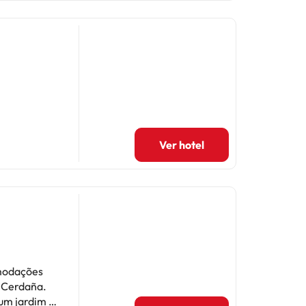
Ver hotel
omodações
e Cerdaña.
 um jardim e