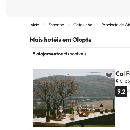
Início
Espanha
Catalunha
Província de Gi
Mais hotéis em Olopte
5 alojamentos
disponíveis
Cal F
Olop
9.2
4