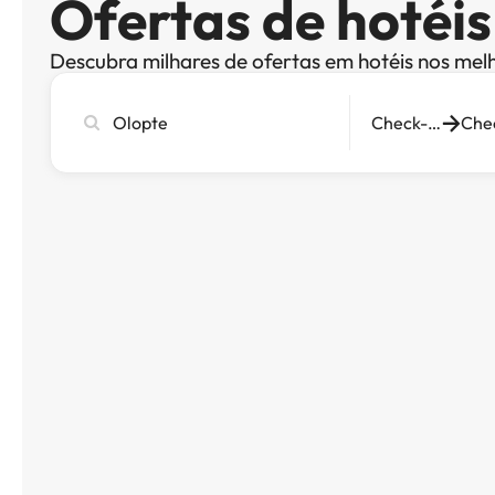
Ofertas de hotéi
Descubra milhares de ofertas em hotéis nos mel
Pesquise
Check-in
cidade,
hotel
ou
destino