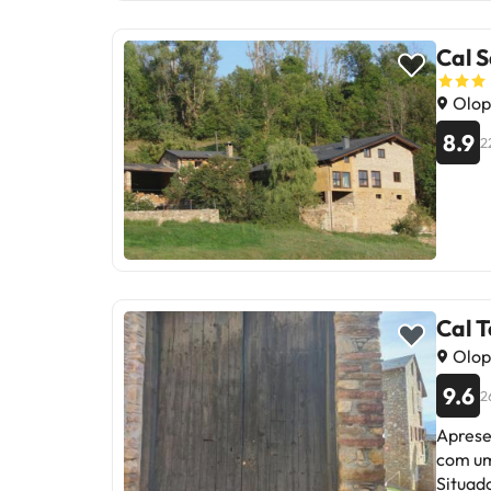
Cal 
Olop
8.9
2
Cal 
Olop
9.6
2
Aprese
com um
Situad