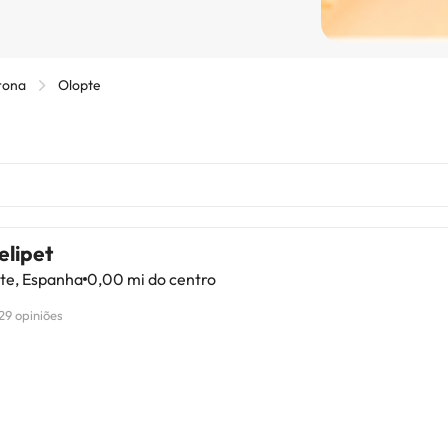
rona
Olopte
elipet
te, Espanha
0,00 mi do centro
29 opiniões