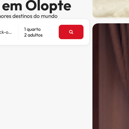
s em Olopte
hores destinos do mundo
1 quarto
Check-out
2 adultos