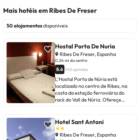
Mais hotéis em Ribes De Freser
50 alojamentos
disponíveis
Hostal Porta De Nuria
Ribes De Freser, Espanha
0,24 mi do centro
8.6
1142 opiniões
L'Hostal Porta de Núria está
localizado no centro de Ribes, na
costa da estação ferroviária do
rack do Vall de Núria. Ofereçe
habitações de senzilles e
calefacció, TV eu banir privat. Oi
há Wi-Fi gratuito nas áreas
Hotel Sant Antoni
comuns. O estacionamento
gratuito está disponível para os
Ribes De Freser, Espanha