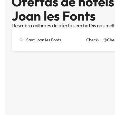
Ofertas de hotéi
Joan les Fonts
Descubra milhares de ofertas em hotéis nos mel
Pesquise
Check-in
cidade,
hotel
ou
destino