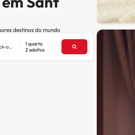
s em Sant
hores destinos do mundo
1 quarto
Check-out
2 adultos