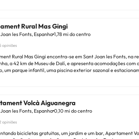
jament Rural Mas Gingi
Joan les Fonts, Espanha
1,78 mi do centro
5 opiniões
ament Rural Mas Gingi encontra-se em Sant Joan les Fonts, na r
nha, a 42 km de Museu de Dalí, e apresenta acomodações com 
o, um parque infantil, uma piscina exterior sazonal e estacion
disponibiliza terraço com vista da montanha aos
es, assim como uma área de estar, uma televisão de ecrã plano
a totalmente equipada com um frigorífico, uma máquina de lavar
sa de banho privativa com chuveiro e um secador de cabelo. U
tament Volcà Aiguanegra
aca de fogão e torradeira estão disponíveis, assim como uma m
Joan les Fonts, Espanha
0,10 mi do centro
em ser desfrutados pelos hóspedes se o tempo permitir. Estação
2 opiniões
ária de Figueres-Vilafant fica a 42 km de Allotjament Rural Mas
to Catedral de Vic está a 45 km da propriedade. O Aeroporto G
ntando bicicletas gratuitas, um jardim e um bar, Apartament V
Brava fica a 64 km de distância.Esta propriedade não permite a